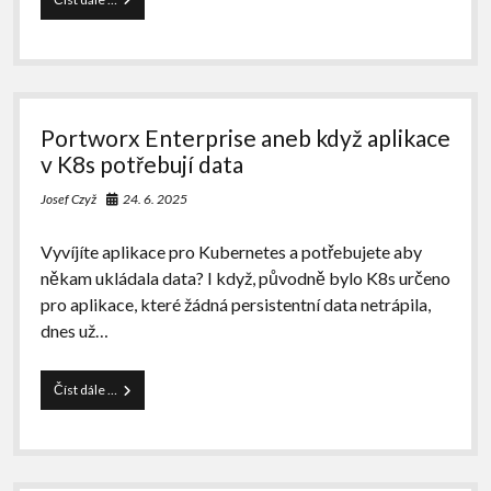
Portworx
CSI
driver
25.2
s
FlashArray
Portworx Enterprise aneb když aplikace
(Purity
6.5.5)
v K8s potřebují data
na
Ubuntu
24. 6. 2025
Josef Czyž
24.04.1
LTS
Vyvíjíte aplikace pro Kubernetes a potřebujete aby
server
+
někam ukládala data? I když, původně bylo K8s určeno
Docker
pro aplikace, které žádná persistentní data netrápila,
26.1.3
dnes už…
+
K8s
1.30.10
Portworx
Číst dále …
Enterprise
aneb
když
aplikace
v