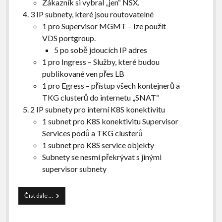
Zákazník si vybral „jen“ NSX.
3 IP subnety, které jsou routovatelné
1 pro Supervisor MGMT – lze použít
VDS portgroup.
5 po sobě jdoucích IP adres
1 pro Ingress – Služby, které budou
publikované ven přes LB
1 pro Egress – přístup všech kontejnerů a
TKG clusterů do internetu „SNAT“
2 IP subnety pro interní K8S konektivitu
1 subnet pro K8S konektivitu Supervisor
Services podů a TKG clusterů
1 subnet pro K8S service objekty
Subnety se nesmí překrývat s jinými
supervisor subnety
Proč
Číst dále …
na
DNS
a