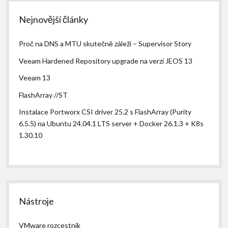
Sidebar
Nejnovější články
Proč na DNS a MTU skutečně záleží – Supervisor Story
Veeam Hardened Repository upgrade na verzi JEOS 13
Veeam 13
FlashArray //ST
Instalace Portworx CSI driver 25.2 s FlashArray (Purity
6.5.5) na Ubuntu 24.04.1 LTS server + Docker 26.1.3 + K8s
1.30.10
Nástroje
VMware rozcestník