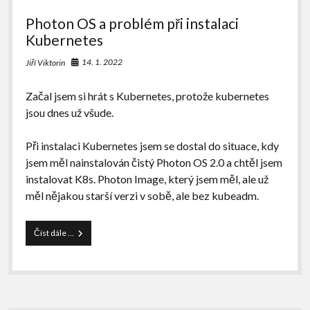
K8s
Photon OS a problém při instalaci
potřebují
data
Kubernetes
14. 1. 2022
Jiří Viktorin
Začal jsem si hrát s Kubernetes, protože kubernetes
jsou dnes už všude.
Při instalaci Kubernetes jsem se dostal do situace, kdy
jsem měl nainstalován čistý Photon OS 2.0 a chtěl jsem
instalovat K8s. Photon Image, který jsem měl, ale už
měl nějakou starší verzi v sobě, ale bez kubeadm.
Photon
Číst dále …
OS
a
problém
při
instalaci
Kubernetes