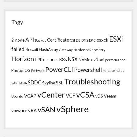
Tagy
ESXi
API
Certificate
esxcli
2-node
Backup
CSI
DB
DNS
EPIC
failed
FlashArray
Firewall
Gateway
HardenedRepository
Horizon
NSX
K8s
HPE
NVMe
ovftool
HRE
JEOS
performance
PowerCLI
Powershell
PhotonOS
Portworx
release notes
Troubleshooting
SDDC
SSL
Skyline
SAP HANA
vCSA
vCenter
VCF
VCAP
vDS
Veeam
Ubuntu
vSphere
vSAN
vmware
vRA