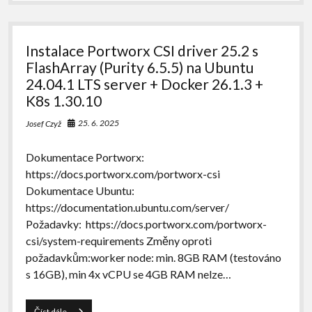
MTU
skutečně
záleží
Instalace Portworx CSI driver 25.2 s
–
Supervisor
FlashArray (Purity 6.5.5) na Ubuntu
Story
24.04.1 LTS server + Docker 26.1.3 +
K8s 1.30.10
25. 6. 2025
Josef Czyž
Dokumentace Portworx:
https://docs.portworx.com/portworx-csi
Dokumentace Ubuntu:
https://documentation.ubuntu.com/server/
Požadavky: https://docs.portworx.com/portworx-
csi/system-requirements Změny oproti
požadavkům:worker node: min. 8GB RAM (testováno
s 16GB), min 4x vCPU se 4GB RAM nelze…
Instalace
Číst dále …