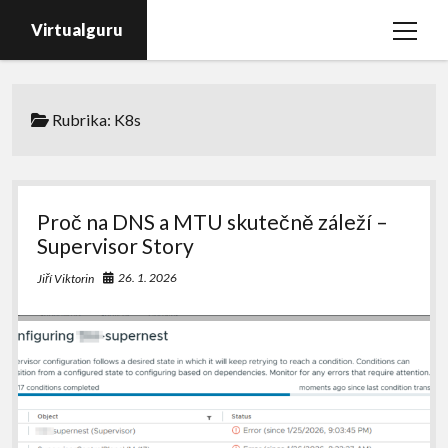
Virtualguru
open
menu
Domů
Rubrika:
K8s
vSphere
vSAN
NSX
Proč na DNS a MTU skutečně záleží –
VCF
Supervisor Story
VDI
26. 1. 2026
Jiří Viktorin
Veeam
PureStorage
email