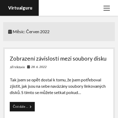
Virtualguru
open
menu
Domů
Měsíc:
Červen 2022
vSphere
vSAN
NSX
Zobrazení závislostí mezi soubory disku
VCF
28. 6. 2022
Jiří Viktorin
VDI
Tak jsem se opět dostal k tomu, že jsem potřeboval
Veeam
zjistit, jak jsou na sebe navázány soubory linkovaných
PureStorage
disků. S tímto se můžete setkat pokud…
email
Zobrazení
Číst dále …
závislostí
mezi