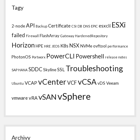
Tagy
ESXi
API
Certificate
esxcli
2-node
Backup
CSI
DB
DNS
EPIC
failed
FlashArray
Firewall
Gateway
HardenedRepository
Horizon
NSX
K8s
HPE
NVMe
ovftool
HRE
JEOS
performance
PowerCLI
Powershell
PhotonOS
Portworx
release notes
Troubleshooting
SDDC
SSL
Skyline
SAP HANA
vCSA
vCenter
VCF
VCAP
vDS
Veeam
Ubuntu
vSphere
vSAN
vmware
vRA
Archivy