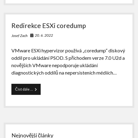
soubory
disku
Redirekce ESXi coredump
20. 6. 2022
Josef Zach
VMware ESXi hypervizor používá „coredump“ diskový
oddíl pro ukládání PSOD. S příchodem verze 7.0 U2d a
novějších VMware nepodporuje ukládání
diagnostických oddílů na nepersisteních médiích…
Redirekce
Číst dále …
ESXi
coredump
Sidebar
Nejnovější články