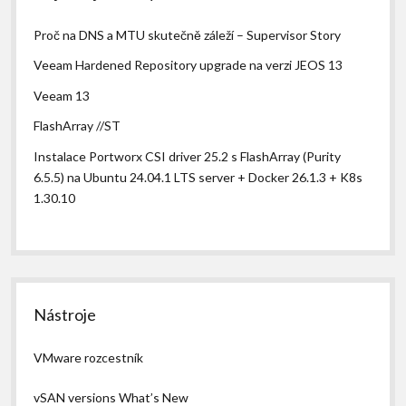
Proč na DNS a MTU skutečně záleží – Supervisor Story
Veeam Hardened Repository upgrade na verzi JEOS 13
Veeam 13
FlashArray //ST
Instalace Portworx CSI driver 25.2 s FlashArray (Purity
6.5.5) na Ubuntu 24.04.1 LTS server + Docker 26.1.3 + K8s
1.30.10
Nástroje
VMware rozcestník
vSAN versions What’s New