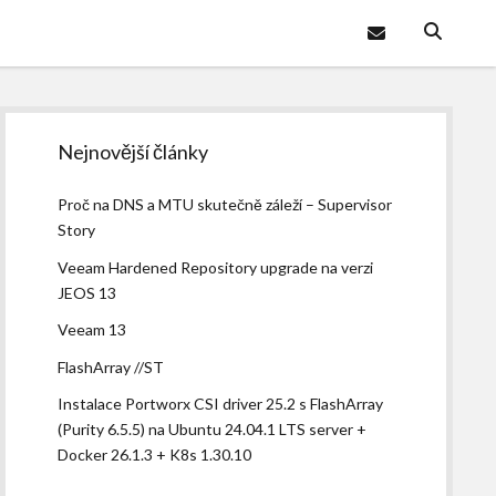
email
Sidebar
Nejnovější články
Proč na DNS a MTU skutečně záleží – Supervisor
Story
Veeam Hardened Repository upgrade na verzi
JEOS 13
Veeam 13
FlashArray //ST
Instalace Portworx CSI driver 25.2 s FlashArray
(Purity 6.5.5) na Ubuntu 24.04.1 LTS server +
Docker 26.1.3 + K8s 1.30.10