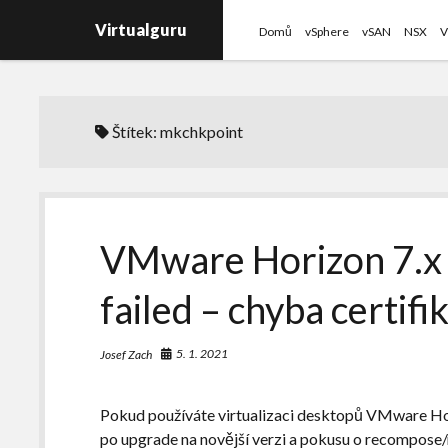
Virtualguru
Domů
vSphere
vSAN
NSX
V
Štítek:
mkchkpoint
VMware Horizon 7.x 
failed – chyba certifi
5. 1. 2021
Josef Zach
Pokud používáte virtualizaci desktopů VMware Hor
po upgrade na novější verzi a pokusu o recompose/