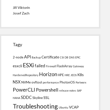
Jiří Viktorin
Josef Zach
Tagy
API
Certificate
2-node
Backup
CSI
DB
DNS
EPIC
ESXi
failed
esxcli
FlashArray
Firewall
Gateway
Horizon
K8s
HPE
HardenedRepository
HRE
JEOS
NSX
NVMe
ovftool
PhotonOS
performance
Portworx
PowerCLI
Powershell
release notes
SAP
SDDC
SSL
Skyline
HANA
Troubleshooting
VCAP
Ubuntu