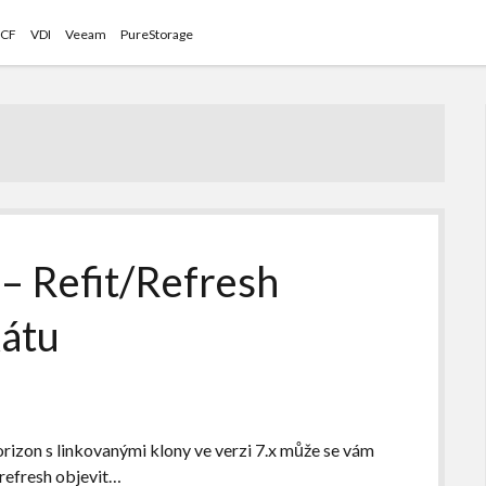
CF
VDI
Veeam
PureStorage
– Refit/Refresh
kátu
izon s linkovanými klony ve verzi 7.x může se vám
refresh objevit…